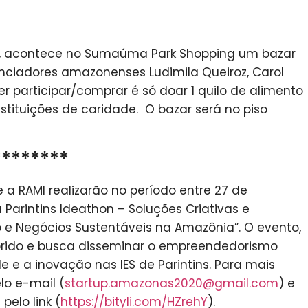
10h, acontece no Sumaúma Park Shopping um bazar
nciadores amazonenses Ludimila Queiroz, Carol
ser participar/comprar é só doar 1 quilo de alimento
nstituições de caridade. O bazar será no piso
********
e a RAMI realizarão no período entre 27 de
a Parintins Ideathon – Soluções Criativas e
 e Negócios Sustentáveis na Amazônia”. O evento,
íbrido e busca disseminar o empreendedorismo
e e a inovação nas IES de Parintins. Para mais
lo e-mail (
startup.amazonas2020@gmail.com
) e
pelo link (
https://bityli.com/HZrehY
).