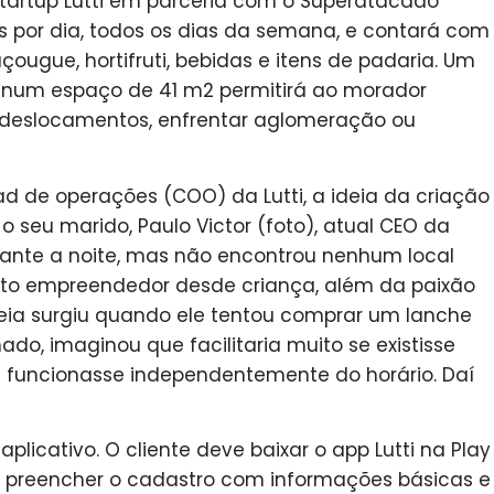
 startup Lutti em parceria com o Superatacado
as por dia, todos os dias da semana, e contará com
ougue, hortifruti, bebidas e itens de padaria. Um
s num espaço de 41 m2 permitirá ao morador
 deslocamentos, enfrentar aglomeração ou
ad de operações (COO) da Lutti, a ideia da criação
o seu marido, Paulo Victor (foto), atual CEO da
rante a noite, mas não encontrou nenhum local
írito empreendedor desde criança, além da paixão
ideia surgiu quando ele tentou comprar um lanche
o, imaginou que facilitaria muito se existisse
funcionasse independentemente do horário. Daí
licativo. O cliente deve baixar o app Lutti na Play
só preencher o cadastro com informações básicas e