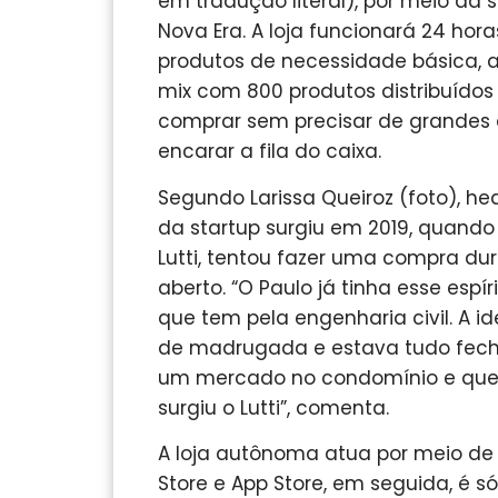
em tradução literal), por meio da
Nova Era. A loja funcionará 24 hor
produtos de necessidade básica, aç
mix com 800 produtos distribuído
comprar sem precisar de grandes
encarar a fila do caixa.
Segundo Larissa Queiroz (foto), he
da startup surgiu em 2019, quando 
Lutti, tentou fazer uma compra du
aberto. “O Paulo já tinha esse esp
que tem pela engenharia civil. A 
de madrugada e estava tudo fechad
um mercado no condomínio e que 
surgiu o Lutti”, comenta.
A loja autônoma atua por meio de ap
Store e App Store, em seguida, é 