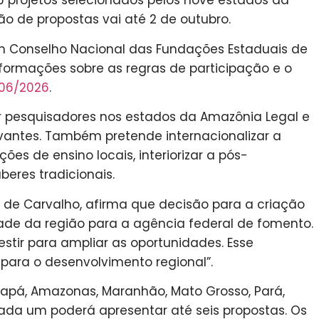
 projetos selecionados pelos nove estados da
o de propostas vai até 2 de outubro.
m Conselho Nacional das Fundações Estaduais de
formações sobre as regras de participação e o
 06/2026
.
xar pesquisadores nos estados da Amazônia Legal e
evantes. Também pretende internacionalizar a
ões de ensino locais, interiorizar a pós-
beres tradicionais.
s de Carvalho, afirma que decisão para a criação
dade da região para a agência federal de fomento.
stir para ampliar as oportunidades. Esse
ara o desenvolvimento regional”.
mapá, Amazonas, Maranhão, Mato Grosso, Pará,
ada um poderá apresentar até seis propostas. Os