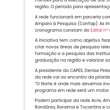
milhões para a execução de até 36
região. O período para apresentaçã
A rede funcionará em parceria co
Amparo à Pesquisa (Confap). As in
cronograma constam do
Edital nº
A iniciativa tem como objetivo fi
criar novas áreas de pesquisa rel
formação e a pesquisa das instituiç
graduação na região e valorizar sa
A presidente da CAPES, Denise Pire
da rede vai ao encontro da priori
“O Norte é onde mais devemos inve
programa em rede será um motor p
Podem participar da rede Acre, A
Rondônia, Roraima e Tocantins e c