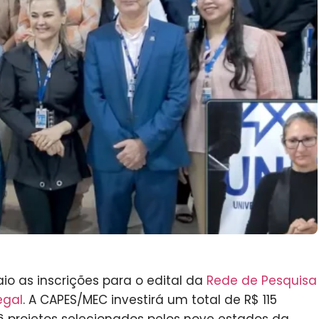
aio as inscrições para o edital da
Rede de Pesquisa
egal
. A CAPES/MEC investirá um total de R$ 115