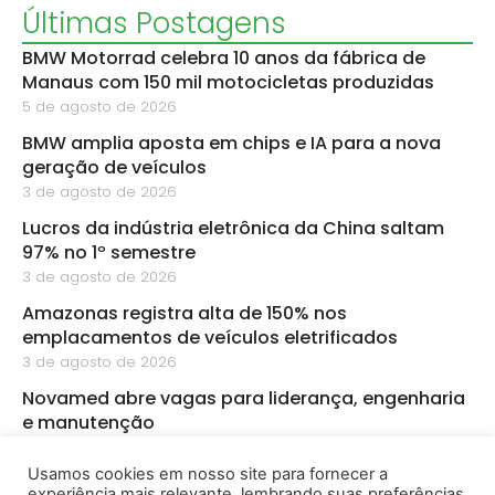
Últimas Postagens
BMW Motorrad celebra 10 anos da fábrica de
Manaus com 150 mil motocicletas produzidas
5 de agosto de 2026
BMW amplia aposta em chips e IA para a nova
geração de veículos
3 de agosto de 2026
Lucros da indústria eletrônica da China saltam
97% no 1º semestre
3 de agosto de 2026
Amazonas registra alta de 150% nos
emplacamentos de veículos eletrificados
3 de agosto de 2026
Novamed abre vagas para liderança, engenharia
e manutenção
3 de agosto de 2026
Usamos cookies em nosso site para fornecer a
PMZ abre sete vagas de emprego para diferentes
experiência mais relevante, lembrando suas preferências