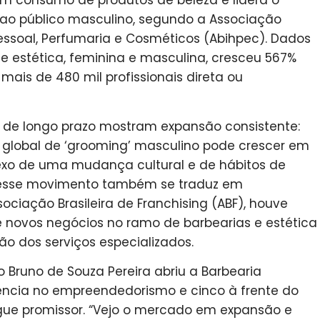
m consumo de produtos de beleza e lidera o
ao público masculino, segundo a Associação
 Pessoal, Perfumaria e Cosméticos (Abihpec). Dados
e estética, feminina e masculina, cresceu 567%
ais de 480 mil profissionais direta ou
s de longo prazo mostram expansão consistente:
global de ‘grooming’ masculino pode crescer em
flexo de uma mudança cultural e de hábitos de
, esse movimento também se traduz em
iação Brasileira de Franchising (ABF), houve
 novos negócios no ramo de barbearias e estética
o dos serviços especializados.
 Bruno de Souza Pereira abriu a Barbearia
iência no empreendedorismo e cinco à frente do
egue promissor. “Vejo o mercado em expansão e