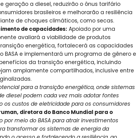
e geração a diesel, reduzirão o ônus tarifário
nsumidores brasileiros e melhorarão a resiliência
diante de choques climáticos, como secas.
ecimento de capacidades:
Apoiado por uma
ente avaliará a viabilidade de produtos
 transição energética, fortalecerá as capacidades
s do BASA e implementará um programa de gênero e
benefícios da transição energética, incluindo
jam amplamente compartilhados, inclusive entre
inalizadas.
tencial para a transição energética, onde sistemas
e diesel podem cada vez mais adotar fontes
do os custos de eletricidade para os consumidores
ruman, diretora do Banco Mundial para o
o por meio do BASA para atrair investimentos
para transformar os sistemas de energia da
do o acesso e fortalecendo a resiliência, ao