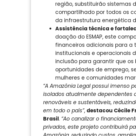
região, substituirão sistemas d
compartilhado por todos os co
da infraestrutura energética 
Assistência técnica e fortal
doação do ESMAP, este compon
financeiros adicionais para a
institucionais e operacionai
inclusão para garantir que os 
oportunidades de emprego, se
mulheres e comunidades marg
“A Amazônia Legal possui imenso po
isolados atualmente dependentes d
renováveis e sustentáveis, reduzin
em todo o país”
,
destacou Cécile F
Brasil
.
“Ao canalizar o financiament
privados, este projeto contribuirá 
Amazônia, reduzindo custos, amplian