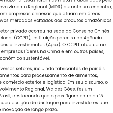
Amazônia. Essas foram as metas trabalhadas pelo
envolvimento Regional (MIDR) durante um encontro,
), com empresas chinesas que atuam em áreas
novos mercados voltados aos produtos amazônicos.
etor privado ocorreu na sede do Conselho Chinês
onal (CCPIT), instituição parceira da Agência
ções e Investimentos (Apex). O CCPIT atua como
 empresas líderes na China e em outros países,
conômico sustentável.
ersos setores, incluindo fabricantes de painéis
ipamentos para processamento de alimentos,
comércio exterior e logística. Em seu discurso, o
volvimento Regional, Waldez Góes, fez um
asil, destacando que o país figura entre as 15
upa posição de destaque para investidores que
 inovação de longo prazo.