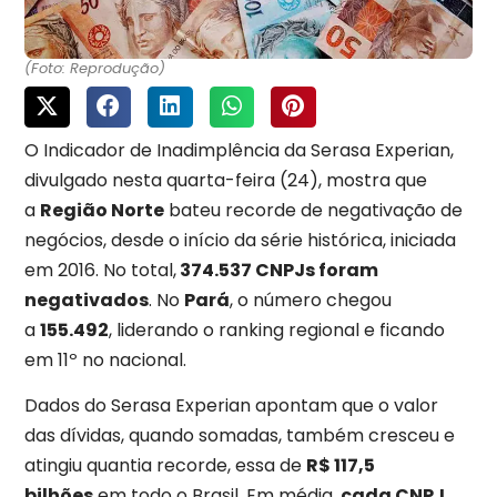
(Foto: Reprodução)
O Indicador de Inadimplência da Serasa Experian,
divulgado nesta quarta-feira (24), mostra que
a
Região Norte
bateu recorde de negativação de
negócios, desde o início da série histórica, iniciada
em 2016. No total,
374.537 CNPJs foram
negativados
. No
Pará
, o número chegou
a
155.492
, liderando o ranking regional e ficando
em 11º no nacional.
Dados do Serasa Experian apontam que o valor
das dívidas, quando somadas, também cresceu e
atingiu quantia recorde, essa de
R$ 117,5
bilhões
em todo o Brasil. Em média,
cada CNPJ