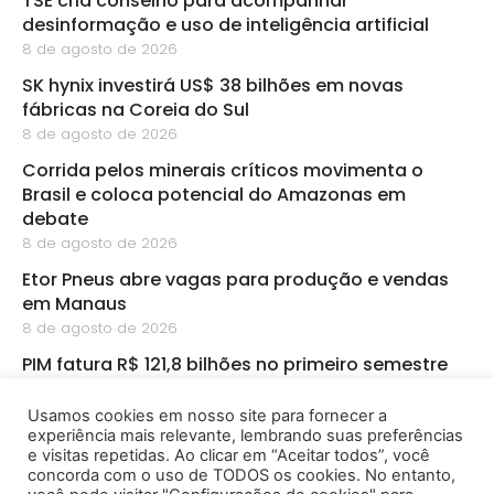
TSE cria conselho para acompanhar
desinformação e uso de inteligência artificial
8 de agosto de 2026
SK hynix investirá US$ 38 bilhões em novas
fábricas na Coreia do Sul
8 de agosto de 2026
Corrida pelos minerais críticos movimenta o
Brasil e coloca potencial do Amazonas em
debate
8 de agosto de 2026
Etor Pneus abre vagas para produção e vendas
em Manaus
8 de agosto de 2026
PIM fatura R$ 121,8 bilhões no primeiro semestre
8 de agosto de 2026
Usamos cookies em nosso site para fornecer a
CBA abre inscrições para startups de
experiência mais relevante, lembrando suas preferências
bioeconomia na Amazônia
e visitas repetidas. Ao clicar em “Aceitar todos”, você
8 de agosto de 2026
concorda com o uso de TODOS os cookies. No entanto,