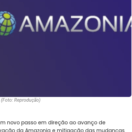
(Foto: Reprodução)
um novo passo em direção ao avanço de
rvação da Amazonia e mitigação das mudanças