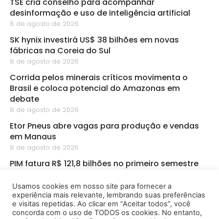
TSE cria conselho para acompanhar
desinformação e uso de inteligência artificial
8 de agosto de 2026
SK hynix investirá US$ 38 bilhões em novas
fábricas na Coreia do Sul
8 de agosto de 2026
Corrida pelos minerais críticos movimenta o
Brasil e coloca potencial do Amazonas em
debate
8 de agosto de 2026
Etor Pneus abre vagas para produção e vendas
em Manaus
8 de agosto de 2026
PIM fatura R$ 121,8 bilhões no primeiro semestre
8 de agosto de 2026
Usamos cookies em nosso site para fornecer a
CBA abre inscrições para startups de
experiência mais relevante, lembrando suas preferências
bioeconomia na Amazônia
e visitas repetidas. Ao clicar em “Aceitar todos”, você
8 de agosto de 2026
concorda com o uso de TODOS os cookies. No entanto,