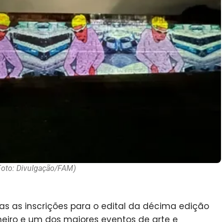
Foto: Divulgação/FAM)
tas as inscrições para o edital da décima edição
neiro e um dos maiores eventos de arte e