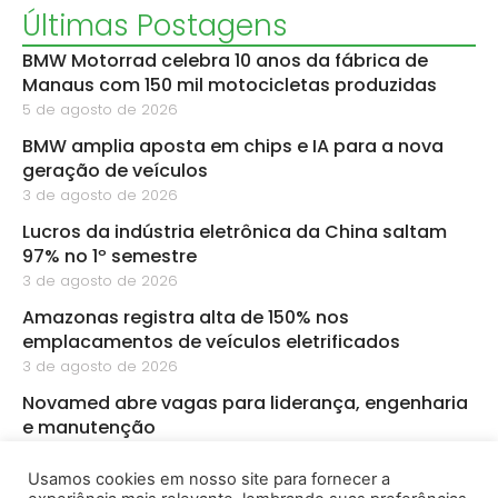
Últimas Postagens
BMW Motorrad celebra 10 anos da fábrica de
Manaus com 150 mil motocicletas produzidas
5 de agosto de 2026
BMW amplia aposta em chips e IA para a nova
geração de veículos
3 de agosto de 2026
Lucros da indústria eletrônica da China saltam
97% no 1º semestre
3 de agosto de 2026
Amazonas registra alta de 150% nos
emplacamentos de veículos eletrificados
3 de agosto de 2026
Novamed abre vagas para liderança, engenharia
e manutenção
3 de agosto de 2026
Usamos cookies em nosso site para fornecer a
PMZ abre sete vagas de emprego para diferentes