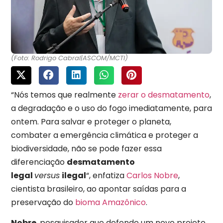
(Foto: Rodrigo Cabral|ASCOM/MCTI)
“Nós temos que realmente
zerar o desmatamento
,
a degradação e o uso do fogo imediatamente, para
ontem. Para salvar e proteger o planeta,
combater a emergência climática e proteger a
biodiversidade, não se pode fazer essa
diferenciação
desmatamento
legal
versus
ilegal
“, enfatiza
Carlos Nobre
,
cientista brasileiro, ao apontar saídas para a
preservação do
bioma Amazônico
.
Nobre
, pesquisador que defende um novo projeto