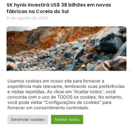
SK hynix investirá US$ 38 bilhões em novas
fábricas na Coreia do Sul
8 de agosto de 2026
Usamos cookies em nosso site para fornecer a
experiência mais relevante, lembrando suas preferências
Corrida pelos minerais críticos movimenta o
e visitas repetidas. Ao clicar em “Aceitar todos”, você
concorda com o uso de TODOS os cookies. No entanto,
Brasil e coloca potencial do Amazonas em
você pode visitar "Configurações de cookies" para
debate
fornecer um consentimento controlado.
8 de agosto de 2026
Gerenciar cookies
Aceitar todos